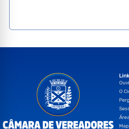
Lin
Ouvi
O C
Per
Ses
Área
Map