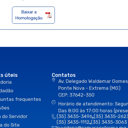
Baixar a
Homologação
ks úteis
Contatos
Av. Delegado Waldemar Gomes
doria
Ponte Nova - Extrema (MG)
idadão
CEP: 37642-350
guntas frequentes
Horário de atendimento: Segun
sões
Das 8:00 às 17:00 horas (prese
 do Servidor
(35) 3435-3496
(35) 3435-262
(35) 3435-1112
(35) 3435-3063
a do Site
ouvidoria@camaraextrema.mg.