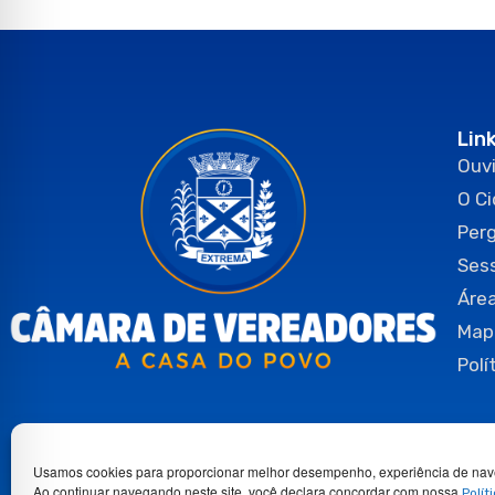
Lin
Ouvi
O C
Per
Ses
Área
Map
Polí
Usamos cookies para proporcionar melhor desempenho, experiência de nav
Ao continuar navegando neste site, você declara concordar com nossa
Polít