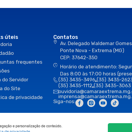
ks úteis
Contatos
Av. Delegado Waldemar Gomes
doria
Ponte Nova - Extrema (MG)
idadão
CEP: 37642-350
guntas frequentes
Horário de atendimento: Segun
sões
Das 8:00 às 17:00 horas (prese
 do Servidor
(35) 3435-3496
(35) 3435-262
(35) 3435-1112
(35) 3435-3063
a do Site
ouvidoria@camaraextrema.mg.
imprensa@camaraextrema.mg.
tica de privacidade
Siga-nos:
egação e personalização de conteúdo.
ica de privacidade