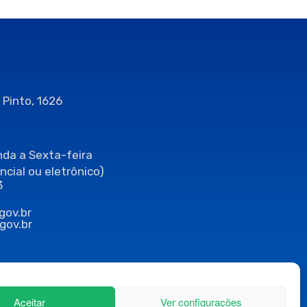
 Pinto, 1626
da a Sexta-feira
ncial ou eletrônico)
3
gov.br
gov.br
Aceitar
Ver configurações