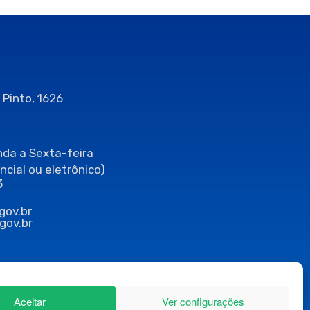
 Pinto, 1626
da a Sexta-feira
ncial ou eletrônico)
3
gov.br
gov.br
Aceitar
Ver configurações