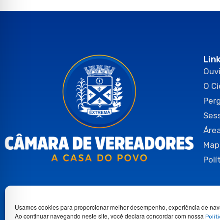
Lin
Ouvi
O C
Per
Ses
Área
Map
Polí
Usamos cookies para proporcionar melhor desempenho, experiência de nav
Ao continuar navegando neste site, você declara concordar com nossa
Polít