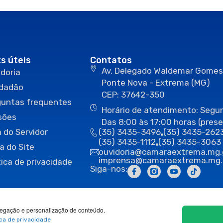
ks úteis
Contatos
Av. Delegado Waldemar Gomes
doria
Ponte Nova - Extrema (MG)
idadão
CEP: 37642-350
guntas frequentes
Horário de atendimento: Segun
sões
Das 8:00 às 17:00 horas (prese
 do Servidor
(35) 3435-3496
(35) 3435-262
(35) 3435-1112
(35) 3435-3063
a do Site
ouvidoria@camaraextrema.mg.
imprensa@camaraextrema.mg.
tica de privacidade
Siga-nos:
egação e personalização de conteúdo.
ica de privacidade