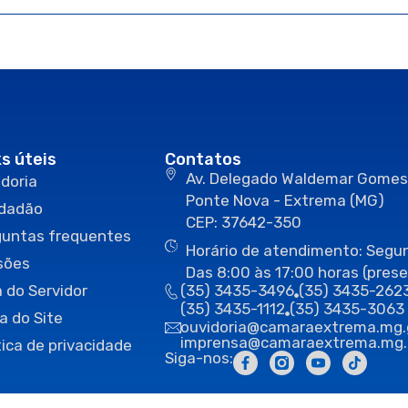
ks úteis
Contatos
Av. Delegado Waldemar Gomes
doria
Ponte Nova - Extrema (MG)
idadão
CEP: 37642-350
guntas frequentes
Horário de atendimento: Segun
sões
Das 8:00 às 17:00 horas (prese
 do Servidor
(35) 3435-3496
(35) 3435-262
(35) 3435-1112
(35) 3435-3063
a do Site
ouvidoria@camaraextrema.mg.
imprensa@camaraextrema.mg.
tica de privacidade
Siga-nos: