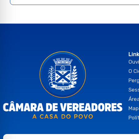
Lin
Ouvi
O C
Per
Ses
Área
Map
Polí