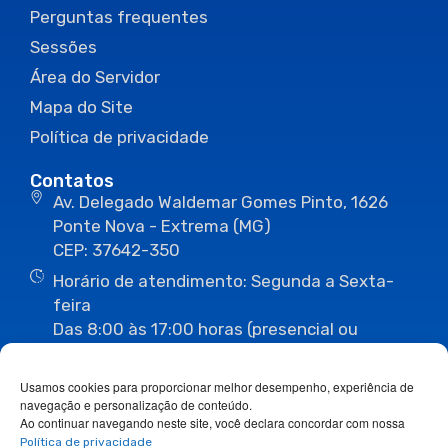
Perguntas frequentes
Sessões
Área do Servidor
Mapa do Site
Política de privacidade
Contatos
Av. Delegado Waldemar Gomes Pinto, 1626
Ponte Nova - Extrema (MG)
CEP: 37642-350
Horário de atendimento: Segunda a Sexta-
feira
Das 8:00 às 17:00 horas (presencial ou
eletrônico)
(35) 3435-3496
(35) 3435-2623
Usamos cookies para proporcionar melhor desempenho, experiência de
(35) 3435-1112
(35) 3435-3063
navegação e personalização de conteúdo.
ouvidoria@camaraextrema.mg.gov.br
Ao continuar navegando neste site, você declara concordar com nossa
imprensa@camaraextrema.mg.gov.br
Política de privacidade
Siga-nos: