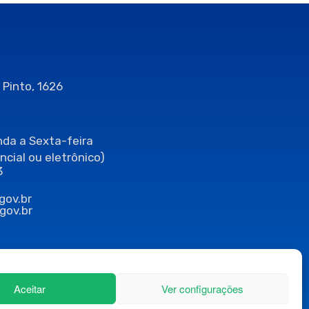
 Pinto, 1626
da a Sexta-feira
ncial ou eletrônico)
3
gov.br
gov.br
Aceitar
Ver configurações