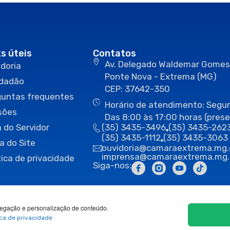
ks úteis
Contatos
Av. Delegado Waldemar Gomes
doria
Ponte Nova - Extrema (MG)
idadão
CEP: 37642-350
guntas frequentes
Horário de atendimento: Segun
sões
Das 8:00 às 17:00 horas (prese
 do Servidor
(35) 3435-3496
(35) 3435-262
(35) 3435-1112
(35) 3435-3063
a do Site
ouvidoria@camaraextrema.mg.
imprensa@camaraextrema.mg.
tica de privacidade
Siga-nos:
egação e personalização de conteúdo.
ica de privacidade