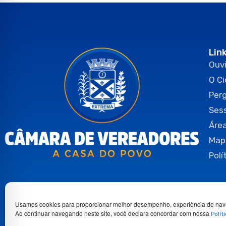
Lin
Ouvi
O C
Per
Ses
Área
Map
Polí
Usamos cookies para proporcionar melhor desempenho, experiência de nav
Ao continuar navegando neste site, você declara concordar com nossa
Polít