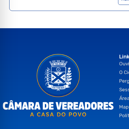
Lin
Ouvi
O C
Per
Ses
Área
Map
Polí