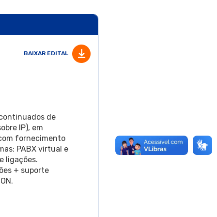
BAIXAR EDITAL
 continuados de
obre IP), em
 com fornecimento
as: PABX virtual e
e ligações.
ões + suporte
CON.