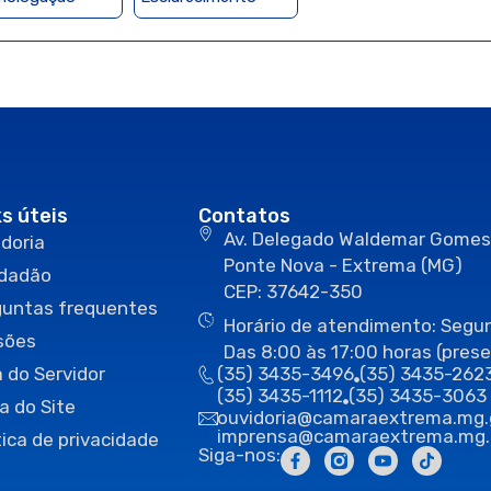
ks úteis
Contatos
Av. Delegado Waldemar Gomes
doria
Ponte Nova - Extrema (MG)
idadão
CEP: 37642-350
guntas frequentes
Horário de atendimento: Segun
sões
Das 8:00 às 17:00 horas (prese
 do Servidor
(35) 3435-3496
(35) 3435-262
(35) 3435-1112
(35) 3435-3063
a do Site
ouvidoria@camaraextrema.mg.
imprensa@camaraextrema.mg.
tica de privacidade
Siga-nos: