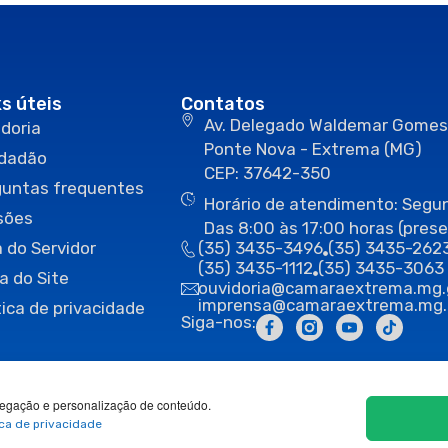
ks úteis
Contatos
Av. Delegado Waldemar Gomes
doria
Ponte Nova - Extrema (MG)
idadão
CEP: 37642-350
guntas frequentes
Horário de atendimento: Segun
sões
Das 8:00 às 17:00 horas (prese
 do Servidor
(35) 3435-3496
(35) 3435-262
(35) 3435-1112
(35) 3435-3063
a do Site
ouvidoria@camaraextrema.mg.
imprensa@camaraextrema.mg.
tica de privacidade
Siga-nos:
egação e personalização de conteúdo.
ica de privacidade