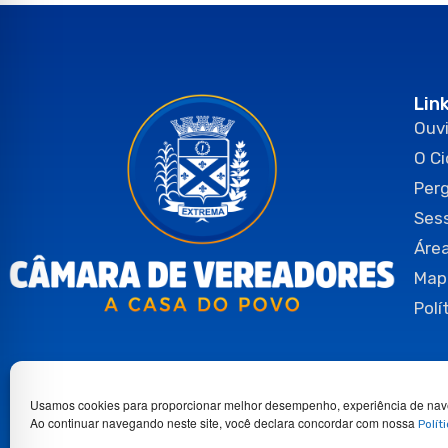
Lin
Ouvi
O C
Per
Ses
Área
Map
Polí
Usamos cookies para proporcionar melhor desempenho, experiência de nav
Ao continuar navegando neste site, você declara concordar com nossa
Polít