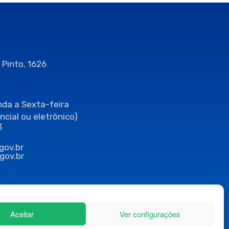
 Pinto, 1626
da a Sexta-feira
ncial ou eletrônico)
3
gov.br
gov.br
Aceitar
Ver configurações