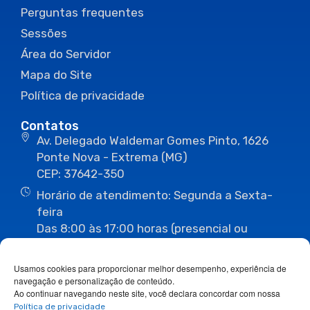
Perguntas frequentes
Sessões
Área do Servidor
Mapa do Site
Política de privacidade
Contatos
Av. Delegado Waldemar Gomes Pinto, 1626
Ponte Nova - Extrema (MG)
CEP: 37642-350
Horário de atendimento: Segunda a Sexta-
feira
Das 8:00 às 17:00 horas (presencial ou
eletrônico)
(35) 3435-3496
(35) 3435-2623
Usamos cookies para proporcionar melhor desempenho, experiência de
(35) 3435-1112
(35) 3435-3063
navegação e personalização de conteúdo.
ouvidoria@camaraextrema.mg.gov.br
Ao continuar navegando neste site, você declara concordar com nossa
imprensa@camaraextrema.mg.gov.br
Política de privacidade