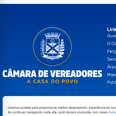
Lin
Ouvi
O C
Per
Ses
Área
Map
Polí
Usamos cookies para proporcionar melhor desempenho, experiência de nav
Ao continuar navegando neste site, você declara concordar com nossa
Polít