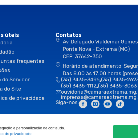
ks úteis
Contatos
Av. Delegado Waldemar Gomes
doria
Ponte Nova - Extrema (MG)
idadão
CEP: 37642-350
guntas frequentes
Horário de atendimento: Segun
sões
Das 8:00 às 17:00 horas (prese
 do Servidor
(35) 3435-3496
(35) 3435-262
(35) 3435-1112
(35) 3435-3063
a do Site
ouvidoria@camaraextrema.mg.
imprensa@camaraextrema.mg.
tica de privacidade
Siga-nos:
egação e personalização de conteúdo.
ica de privacidade