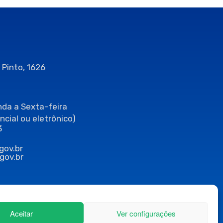
 Pinto, 1626
da a Sexta-feira
ncial ou eletrônico)
3
gov.br
gov.br
Aceitar
Ver configurações