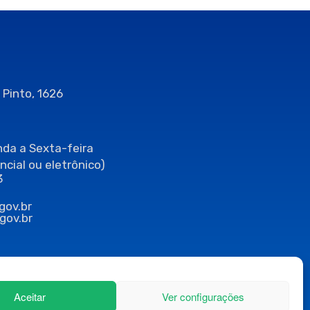
 Pinto, 1626
da a Sexta-feira
ncial ou eletrônico)
3
gov.br
gov.br
Aceitar
Ver configurações