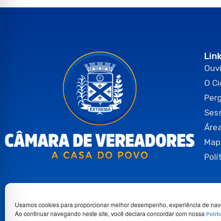
Lin
Ouvi
O C
Per
Ses
Área
Map
Polí
Usamos cookies para proporcionar melhor desempenho, experiência de nav
Ao continuar navegando neste site, você declara concordar com nossa
Polít