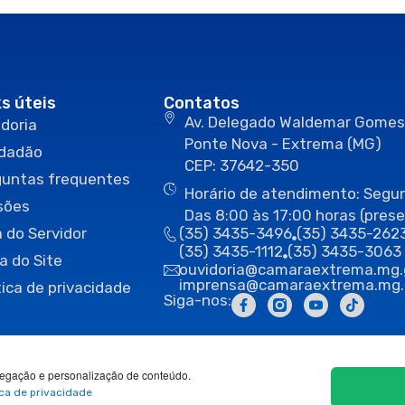
ks úteis
Contatos
Av. Delegado Waldemar Gomes
doria
Ponte Nova - Extrema (MG)
idadão
CEP: 37642-350
guntas frequentes
Horário de atendimento: Segun
sões
Das 8:00 às 17:00 horas (prese
 do Servidor
(35) 3435-3496
(35) 3435-262
(35) 3435-1112
(35) 3435-3063
a do Site
ouvidoria@camaraextrema.mg.
imprensa@camaraextrema.mg.
tica de privacidade
Siga-nos:
egação e personalização de conteúdo.
ica de privacidade