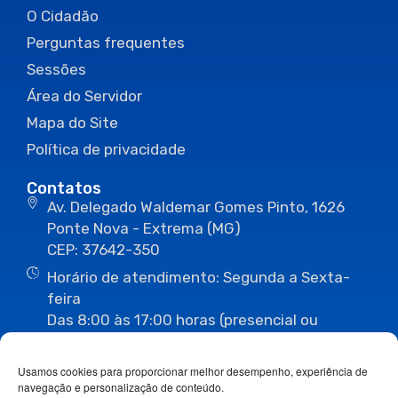
O Cidadão
Perguntas frequentes
Sessões
Área do Servidor
Mapa do Site
Política de privacidade
Contatos
Av. Delegado Waldemar Gomes Pinto, 1626
Ponte Nova - Extrema (MG)
CEP: 37642-350
Horário de atendimento: Segunda a Sexta-
feira
Das 8:00 às 17:00 horas (presencial ou
eletrônico)
(35) 3435-3496
(35) 3435-2623
Usamos cookies para proporcionar melhor desempenho, experiência de
(35) 3435-1112
(35) 3435-3063
navegação e personalização de conteúdo.
ouvidoria@camaraextrema.mg.gov.br