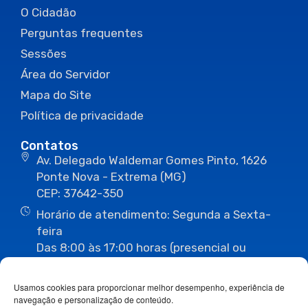
O Cidadão
Perguntas frequentes
Sessões
Área do Servidor
Mapa do Site
Política de privacidade
Contatos
Av. Delegado Waldemar Gomes Pinto, 1626
Ponte Nova - Extrema (MG)
CEP: 37642-350
Horário de atendimento: Segunda a Sexta-
feira
Das 8:00 às 17:00 horas (presencial ou
eletrônico)
(35) 3435-3496
(35) 3435-2623
Usamos cookies para proporcionar melhor desempenho, experiência de
(35) 3435-1112
(35) 3435-3063
navegação e personalização de conteúdo.
ouvidoria@camaraextrema.mg.gov.br