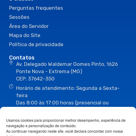
Perguntas frequentes
Sessões
Área do Servidor
Mapa do Site
Política de privacidade
Contatos
Av. Delegado Waldemar Gomes Pinto, 1626
Ponte Nova - Extrema (MG)
CEP: 37642-350
Horário de atendimento: Segunda a Sexta-
feira
Das 8:00 às 17:00 horas (presencial ou
eletrônico)
(35) 3435-3496
(35) 3435-2623
Usamos cookies para proporcionar melhor desempenho, experiência de
(35) 3435-1112
(35) 3435-3063
navegação e personalização de conteúdo.
ouvidoria@camaraextrema.mg.gov.br
Ao continuar navegando neste site, você declara concordar com nossa
imprensa@camaraextrema.mg.gov.br