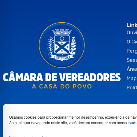
Lin
Ouvi
O C
Per
Ses
Área
Map
Polí
Usamos cookies para proporcionar melhor desempenho, experiência de nav
Ao continuar navegando neste site, você declara concordar com nossa
Polít
Copyright 2026© Todos os direitos reservados.