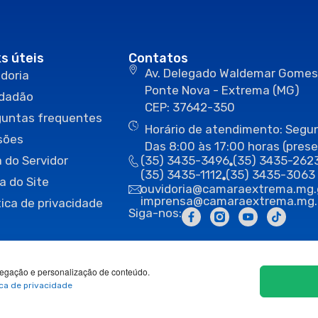
ks úteis
Contatos
Av. Delegado Waldemar Gomes
doria
Ponte Nova - Extrema (MG)
idadão
CEP: 37642-350
guntas frequentes
Horário de atendimento: Segun
sões
Das 8:00 às 17:00 horas (prese
 do Servidor
(35) 3435-3496
(35) 3435-262
(35) 3435-1112
(35) 3435-3063
a do Site
ouvidoria@camaraextrema.mg.
imprensa@camaraextrema.mg.
tica de privacidade
Siga-nos:
egação e personalização de conteúdo.
ica de privacidade