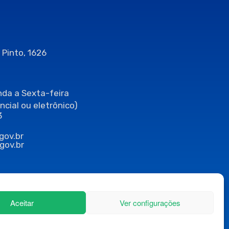
 Pinto, 1626
da a Sexta-feira
ncial ou eletrônico)
3
gov.br
gov.br
Aceitar
Ver configurações