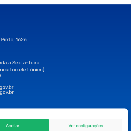
 Pinto, 1626
da a Sexta-feira
ncial ou eletrônico)
3
gov.br
gov.br
Aceitar
Ver configurações