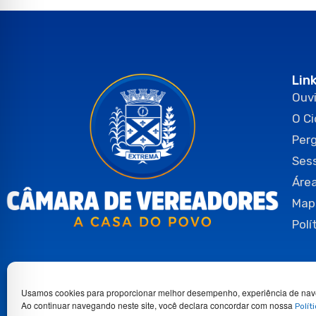
Lin
Ouvi
O C
Per
Ses
Área
Map
Polí
Usamos cookies para proporcionar melhor desempenho, experiência de nav
Ao continuar navegando neste site, você declara concordar com nossa
Polít