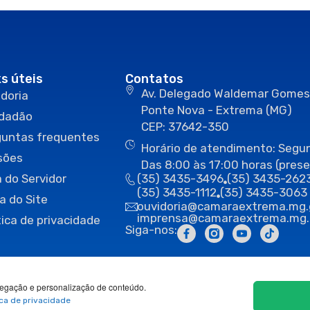
ks úteis
Contatos
Av. Delegado Waldemar Gomes
doria
Ponte Nova - Extrema (MG)
idadão
CEP: 37642-350
guntas frequentes
Horário de atendimento: Segun
sões
Das 8:00 às 17:00 horas (prese
 do Servidor
(35) 3435-3496
(35) 3435-262
(35) 3435-1112
(35) 3435-3063
a do Site
ouvidoria@camaraextrema.mg.
imprensa@camaraextrema.mg.
tica de privacidade
Siga-nos:
egação e personalização de conteúdo.
ica de privacidade