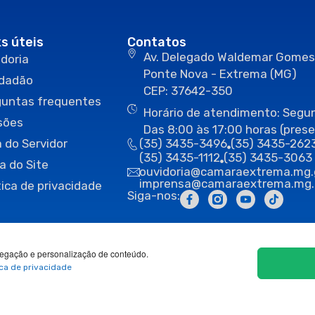
ks úteis
Contatos
Av. Delegado Waldemar Gomes
doria
Ponte Nova - Extrema (MG)
idadão
CEP: 37642-350
guntas frequentes
Horário de atendimento: Segun
sões
Das 8:00 às 17:00 horas (prese
 do Servidor
(35) 3435-3496
(35) 3435-262
(35) 3435-1112
(35) 3435-3063
a do Site
ouvidoria@camaraextrema.mg.
imprensa@camaraextrema.mg.
tica de privacidade
Siga-nos:
egação e personalização de conteúdo.
ica de privacidade