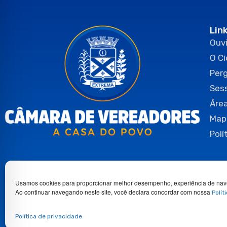
Lin
Ouvi
O C
Per
Ses
Área
Map
Polí
Usamos cookies para proporcionar melhor desempenho, experiência de nav
Ao continuar navegando neste site, você declara concordar com nossa
Polít
Copyright 2026© Todos os direitos reservados.
Política de privacidade