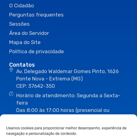
O Cidadão
Perguntas frequentes
Sessões
Área do Servidor
Mapa do Site
Política de privacidade
Contatos
Av. Delegado Waldemar Gomes Pinto, 1626
Ponte Nova - Extrema (MG)
CEP: 37642-350
Horário de atendimento: Segunda a Sexta-
feira
Das 8:00 às 17:00 horas (presencial ou
eletrônico)
(35) 3435-3496
(35) 3435-2623
Usamos cookies para proporcionar melhor desempenho, experiência de
(35) 3435-1112
(35) 3435-3063
navegação e personalização de conteúdo.
ouvidoria@camaraextrema.mg.gov.br