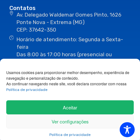
Contatos
Av. Delegado Waldemar Gomes Pinto, 1626
Ponte Nova - Extrema (MG)
CEP: 37642-350
Horário de atendimento: Segunda a Sexta-
feira
Das 8:00 às 17:00 horas (presencial ou
eletrônico)
(35) 3435-3496
(35) 3435-2623
Usamos cookies para proporcionar melhor desempenho, experiência de
(35) 3435-1112
(35) 3435-3063
navegação e personalização de conteúdo.
ouvidoria@camaraextrema.mg.gov.br
Ao continuar navegando neste site, você declara concordar com nossa
imprensa@camaraextrema.mg.gov.br
Política de privacidade
Siga-nos:
Aceitar
Ver configurações
Copyright 2026© Todos os direitos reservados.
Política de privacidade