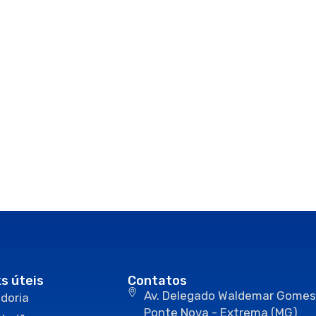
ks úteis
Contatos
Av. Delegado Waldemar Gomes
doria
Ponte Nova - Extrema (MG)