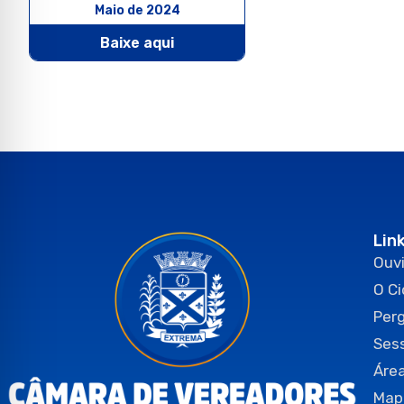
Maio de 2024
Baixe aqui
Lin
Ouvi
O C
Per
Ses
Área
Map