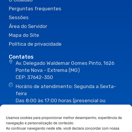
Perguntas frequentes
Sessões
Área do Servidor
Mapa do Site
Política de privacidade
Contatos
Av. Delegado Waldemar Gomes Pinto, 1626
Ponte Nova - Extrema (MG)
CEP: 37642-350
Horário de atendimento: Segunda a Sexta-
feira
Das 8:00 às 17:00 horas (presencial ou
eletrônico)
(35) 3435-3496
(35) 3435-2623
Usamos cookies para proporcionar melhor desempenho, experiência de
(35) 3435-1112
(35) 3435-3063
navegação e personalização de conteúdo.
ouvidoria@camaraextrema.mg.gov.br
Ao continuar navegando neste site, você declara concordar com nossa
imprensa@camaraextrema.mg.gov.br