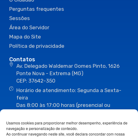
Perguntas frequentes
Sessões
Área do Servidor
Mapa do Site
Política de privacidade
Contatos
Av. Delegado Waldemar Gomes Pinto, 1626
Ponte Nova - Extrema (MG)
CEP: 37642-350
Horário de atendimento: Segunda a Sexta-
feira
Das 8:00 às 17:00 horas (presencial ou
eletrônico)
(35) 3435-3496
(35) 3435-2623
Usamos cookies para proporcionar melhor desempenho, experiência de
(35) 3435-1112
(35) 3435-3063
navegação e personalização de conteúdo.
ouvidoria@camaraextrema.mg.gov.br
Ao continuar navegando neste site, você declara concordar com nossa
imprensa@camaraextrema.mg.gov.br