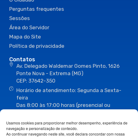
Perguntas frequentes
Sessões
Área do Servidor
Mapa do Site
Política de privacidade
Contatos
Av. Delegado Waldemar Gomes Pinto, 1626
Ponte Nova - Extrema (MG)
CEP: 37642-350
Horário de atendimento: Segunda a Sexta-
feira
Das 8:00 às 17:00 horas (presencial ou
eletrônico)
(35) 3435-3496
(35) 3435-2623
Usamos cookies para proporcionar melhor desempenho, experiência de
(35) 3435-1112
(35) 3435-3063
navegação e personalização de conteúdo.
ouvidoria@camaraextrema.mg.gov.br
Ao continuar navegando neste site, você declara concordar com nossa
imprensa@camaraextrema.mg.gov.br