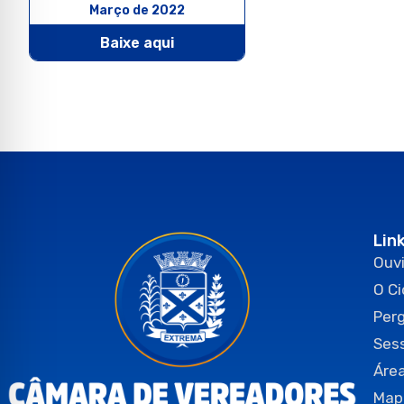
Março de 2022
Baixe aqui
Lin
Ouvi
O C
Per
Ses
Área
Map