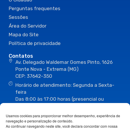
Perguntas frequentes
Sessões
Área do Servidor
Mapa do Site
Política de privacidade
Contatos
Av. Delegado Waldemar Gomes Pinto, 1626
Ponte Nova - Extrema (MG)
CEP: 37642-350
Horário de atendimento: Segunda a Sexta-
feira
Das 8:00 às 17:00 horas (presencial ou
eletrônico)
(35) 3435-3496
(35) 3435-2623
Usamos cookies para proporcionar melhor desempenho, experiência de
(35) 3435-1112
(35) 3435-3063
navegação e personalização de conteúdo.
ouvidoria@camaraextrema.mg.gov.br
Ao continuar navegando neste site, você declara concordar com nossa
imprensa@camaraextrema.mg.gov.br