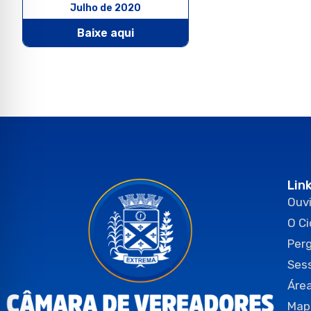
Julho de 2020
Baixe aqui
Lin
Ouvi
O C
Per
Ses
Área
Map