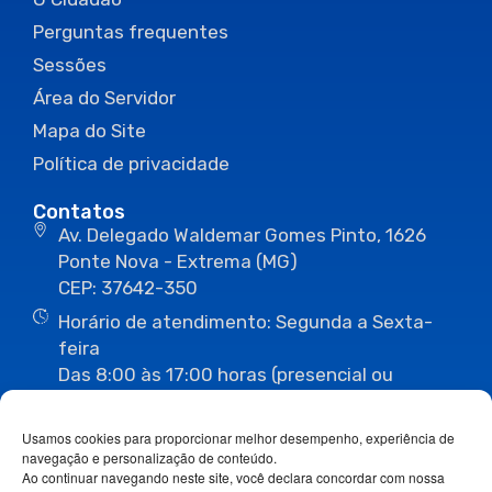
Perguntas frequentes
Sessões
Área do Servidor
Mapa do Site
Política de privacidade
Contatos
Av. Delegado Waldemar Gomes Pinto, 1626
Ponte Nova - Extrema (MG)
CEP: 37642-350
Horário de atendimento: Segunda a Sexta-
feira
Das 8:00 às 17:00 horas (presencial ou
eletrônico)
(35) 3435-3496
(35) 3435-2623
Usamos cookies para proporcionar melhor desempenho, experiência de
(35) 3435-1112
(35) 3435-3063
navegação e personalização de conteúdo.
ouvidoria@camaraextrema.mg.gov.br
Ao continuar navegando neste site, você declara concordar com nossa
imprensa@camaraextrema.mg.gov.br