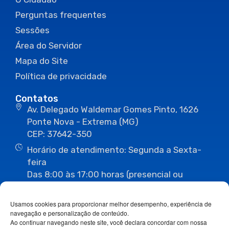
Perguntas frequentes
Sessões
Área do Servidor
Mapa do Site
Política de privacidade
Contatos
Av. Delegado Waldemar Gomes Pinto, 1626
Ponte Nova - Extrema (MG)
CEP: 37642-350
Horário de atendimento: Segunda a Sexta-
feira
Das 8:00 às 17:00 horas (presencial ou
eletrônico)
(35) 3435-3496
(35) 3435-2623
Usamos cookies para proporcionar melhor desempenho, experiência de
(35) 3435-1112
(35) 3435-3063
navegação e personalização de conteúdo.
ouvidoria@camaraextrema.mg.gov.br
Ao continuar navegando neste site, você declara concordar com nossa
imprensa@camaraextrema.mg.gov.br