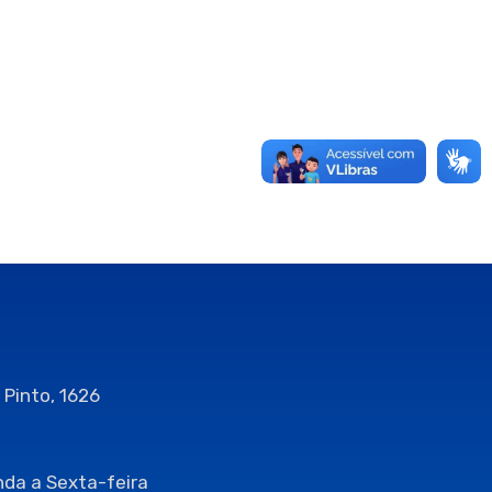
 Pinto, 1626
da a Sexta-feira