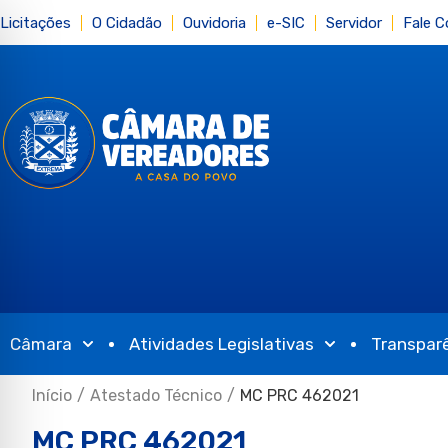
Licitações
O Cidadão
Ouvidoria
e-SIC
Servidor
Fale 
Câmara
Atividades Legislativas
Transpar
Início
/
Atestado Técnico
/
MC PRC 462021
MC PRC 462021