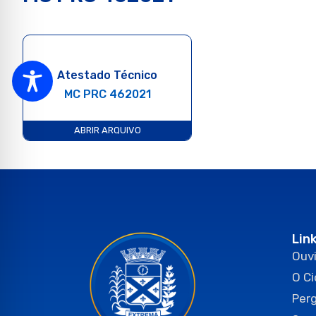
Atestado Técnico
MC PRC 462021
ABRIR ARQUIVO
Lin
Ouvi
O C
Per