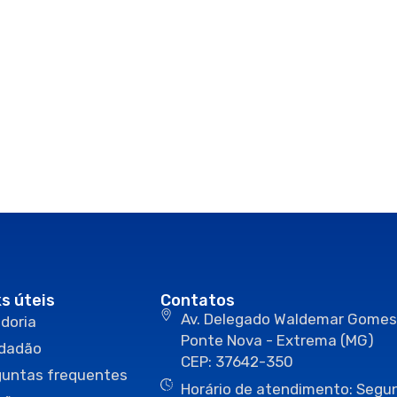
ks úteis
Contatos
Av. Delegado Waldemar Gomes
doria
Ponte Nova - Extrema (MG)
idadão
CEP: 37642-350
guntas frequentes
Horário de atendimento: Segun