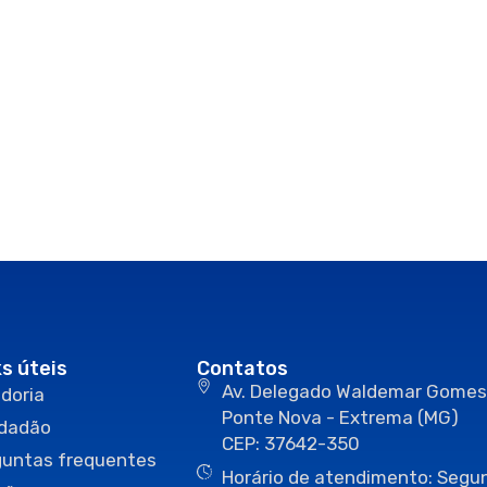
ks úteis
Contatos
Av. Delegado Waldemar Gomes
doria
Ponte Nova - Extrema (MG)
idadão
CEP: 37642-350
guntas frequentes
Horário de atendimento: Segun