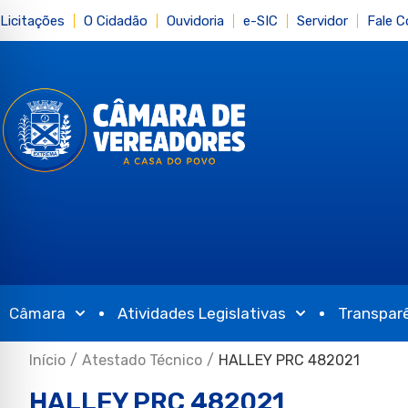
Licitações
O Cidadão
Ouvidoria
e-SIC
Servidor
Fale 
Câmara
Atividades Legislativas
Transpar
Início
/
Atestado Técnico
/
HALLEY PRC 482021
HALLEY PRC 482021