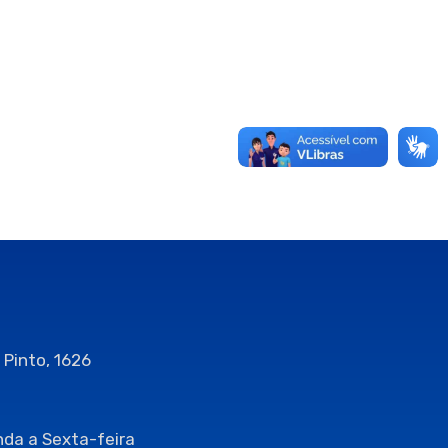
 Pinto, 1626
da a Sexta-feira