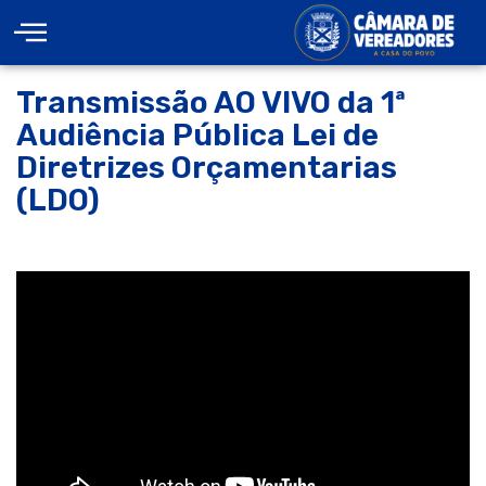
Transmissão AO VIVO da 1ª
Audiência Pública Lei de
Diretrizes Orçamentarias
(LDO)