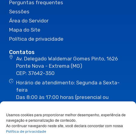
Perguntas frequentes
Sessões
Área do Servidor
Mapa do Site
Política de privacidade
Contatos
Av. Delegado Waldemar Gomes Pinto, 1626
Ponte Nova - Extrema (MG)
CEP: 37642-350
Horário de atendimento: Segunda a Sexta-
feira
Das 8:00 às 17:00 horas (presencial ou
eletrônico)
(35) 3435-3496
(35) 3435-2623
Usamos cookies para proporcionar melhor desempenho, experiência de
(35) 3435-1112
(35) 3435-3063
navegação e personalização de conteúdo.
ouvidoria@camaraextrema.mg.gov.br
Ao continuar navegando neste site, você declara concordar com nossa
imprensa@camaraextrema.mg.gov.br
Política de privacidade
Siga-nos: