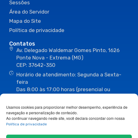
Sessões
Área do Servidor
Mapa do Site
Política de privacidade
Contatos
Av. Delegado Waldemar Gomes Pinto, 1626
Ponte Nova - Extrema (MG)
CEP: 37642-350
Horário de atendimento: Segunda a Sexta-
feira
Das 8:00 às 17:00 horas (presencial ou
eletrônico)
(35) 3435-3496
(35) 3435-2623
Usamos cookies para proporcionar melhor desempenho, experiência de
(35) 3435-1112
(35) 3435-3063
navegação e personalização de conteúdo.
ouvidoria@camaraextrema.mg.gov.br
Ao continuar navegando neste site, você declara concordar com nossa
imprensa@camaraextrema.mg.gov.br
Política de privacidade
Siga-nos: