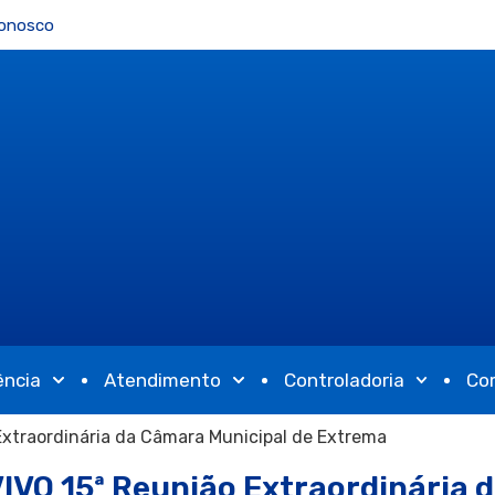
Conosco
ência
Atendimento
Controladoria
Co
Extraordinária da Câmara Municipal de Extrema
IVO 15ª Reunião Extraordinária 