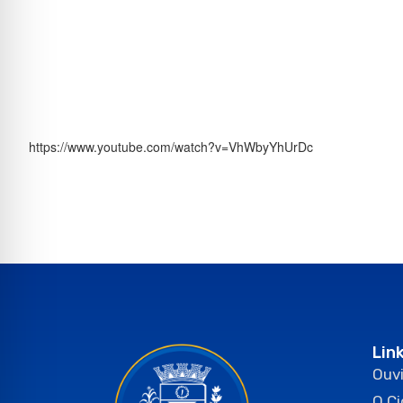
https://www.youtube.com/watch?v=VhWbyYhUrDc
Lin
Ouvi
O C