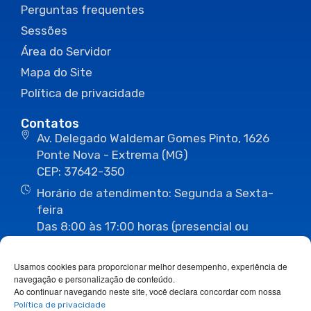
Perguntas frequentes
Sessões
Área do Servidor
Mapa do Site
Política de privacidade
Contatos
Av. Delegado Waldemar Gomes Pinto, 1626
Ponte Nova - Extrema (MG)
CEP: 37642-350
Horário de atendimento: Segunda a Sexta-
feira
Das 8:00 às 17:00 horas (presencial ou
eletrônico)
(35) 3435-3496
(35) 3435-2623
Usamos cookies para proporcionar melhor desempenho, experiência de
(35) 3435-1112
(35) 3435-3063
navegação e personalização de conteúdo.
ouvidoria@camaraextrema.mg.gov.br
Ao continuar navegando neste site, você declara concordar com nossa
imprensa@camaraextrema.mg.gov.br
Política de privacidade
Siga-nos: