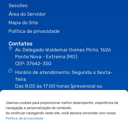
Sessões
Área do Servidor
Mapa do Site
Política de privacidade
Contatos
Av. Delegado Waldemar Gomes Pinto, 1626
Ponte Nova - Extrema (MG)
CEP: 37642-350
Horário de atendimento: Segunda a Sexta-
feira
Das 8:00 às 17:00 horas (presencial ou
eletrônico)
(35) 3435-3496
(35) 3435-2623
Usamos cookies para proporcionar melhor desempenho, experiência de
(35) 3435-1112
(35) 3435-3063
navegação e personalização de conteúdo.
ouvidoria@camaraextrema.mg.gov.br
Ao continuar navegando neste site, você declara concordar com nossa
imprensa@camaraextrema.mg.gov.br
Política de privacidade
Siga-nos: