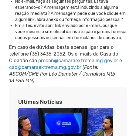
No e-mail, faça as seguintes perguntas: Estava
esperando-o? A mensagem está induzindo a alguma
reação imediata? A mensagem pede que você clique em
algum link, abra anexo ou forneça informação pessoal?
Em sites, evite abrir link enviado por e-mails, busque
você mesmo o site oficial da instituição e jamais forneça
dados pessoais ou senhas em formulários de cadastro.
Em caso de dúvidas, basta apenas ligar para o
telefone (35) 3435-2052. Os e-mails da Casa do
Cidadão são
procon@camaraextrema.mg.gov.br
e
cac@camaraextrema.mg.gov.br
(Fonte:
ASCOM/CME Por Léo Demeter / Jornalista Mtb
13.986 MG)
Últimas Notícias