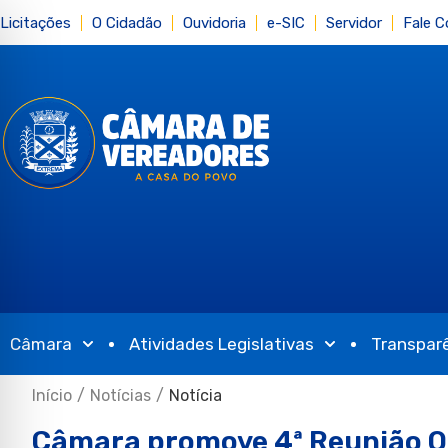
Licitações
O Cidadão
Ouvidoria
e-SIC
Servidor
Fale 
Câmara
Atividades Legislativas
Transpar
Início
/
Notícias
/
Notícia
Câmara promove 4ª Reunião O