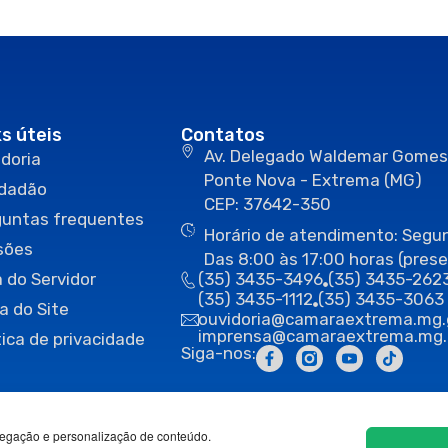
ks úteis
Contatos
Av. Delegado Waldemar Gomes
doria
Ponte Nova - Extrema (MG)
idadão
CEP: 37642-350
guntas frequentes
Horário de atendimento: Segun
sões
Das 8:00 às 17:00 horas (prese
 do Servidor
(35) 3435-3496
(35) 3435-262
(35) 3435-1112
(35) 3435-3063
a do Site
ouvidoria@camaraextrema.mg.
imprensa@camaraextrema.mg.
tica de privacidade
Siga-nos:
egação e personalização de conteúdo.