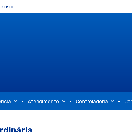
Conosco
ência
Atendimento
Controladoria
Co
rdinária