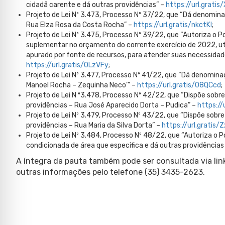
cidadã carente e dá outras providências” –
https://url.grati
Projeto de Lei Nº 3.473, Processo Nº 37/22, que “Dá denomina
Rua Elza Rosa da Costa Rocha” –
https://url.gratis/nkctKI
;
Projeto de Lei Nº 3.475, Processo Nº 39/22, que “Autoriza o P
suplementar no orçamento do corrente exercício de 2022, util
apurado por fonte de recursos, para atender suas necessidade
https://url.gratis/0LzVFy
;
Projeto de Lei Nº 3.477, Processo Nº 41/22, que “Dá denominaç
Manoel Rocha – Zequinha Neco’” –
https://url.gratis/08QCcd
;
Projeto de Lei N º3.478, Processo Nº 42/22, que “Dispõe sobre 
providências – Rua José Aparecido Dorta – Pudica” –
https://
Projeto de Lei Nº 3.479, Processo Nº 43/22, que “Dispõe sobre 
providências – Rua Maria da Silva Dorta” –
https://url.gratis
Projeto de Lei Nº 3.484, Processo Nº 48/22, que “Autoriza o P
condicionada de área que especifica e dá outras providências 
A íntegra da pauta também pode ser consultada via links 
outras informações pelo telefone (35) 3435-2623.