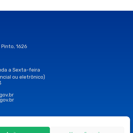
 Pinto, 1626
da a Sexta-feira
ncial ou eletrônico)
3
gov.br
gov.br