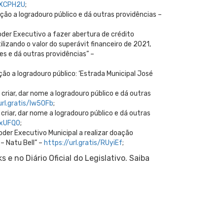
s/XCPH2U
;
ção a logradouro público e dá outras providências –
oder Executivo a fazer abertura de crédito
izando o valor do superávit financeiro de 2021,
s e dá outras providências” –
ão a logradouro público: ‘Estrada Municipal José
criar, dar nome a logradouro público e dá outras
url.gratis/lw50Fb
;
criar, dar nome a logradouro público e dá outras
/ZxUFQ0
;
oder Executivo Municipal a realizar doação
– Natu Bell” –
https://url.gratis/RUyiEf
;
e no Diário Oficial do Legislativo. Saiba