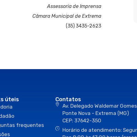
Assessoria de Imprensa
Câmara Municipal de Extrema
(35) 3435-2623
ks úteis
Contatos
Av. Delegado Waldemar Gomes
doria
Ponte Nova - Extrema (MG)
idadão
CEP: 37642-350
guntas frequentes
Horário de atendimento: Segun
sões