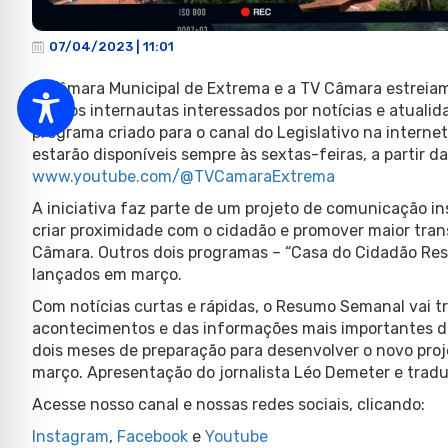
07/04/2023 | 11:01
A Câmara Municipal de Extrema e a TV Câmara estreiam
para os internautas interessados por notícias e atuali
programa criado para o canal do Legislativo na intern
estarão disponíveis sempre às sextas-feiras, a partir d
www.youtube.com/@TVCamaraExtrema
A iniciativa faz parte de um projeto de comunicação i
criar proximidade com o cidadão e promover maior trans
Câmara. Outros dois programas – “Casa do Cidadão Res
lançados em março.
Com notícias curtas e rápidas, o Resumo Semanal vai 
acontecimentos e das informações mais importantes de
dois meses de preparação para desenvolver o novo proj
março. Apresentação do jornalista Léo Demeter e tradu
Acesse nosso canal e nossas redes sociais, clicando:
Instagram
,
Facebook
e
Youtube