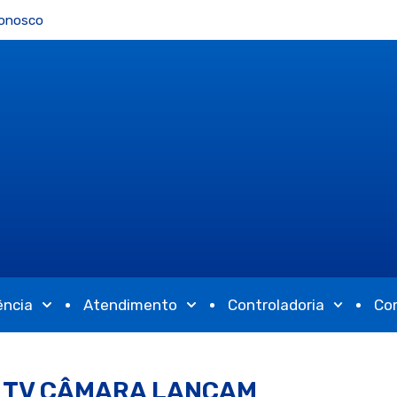
Conosco
ência
Atendimento
Controladoria
Co
 TV CÂMARA LANÇAM