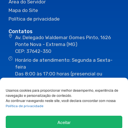
Área do Servidor
Mapa do Site
Política de privacidade
Contatos
Av. Delegado Waldemar Gomes Pinto, 1626
Ponte Nova - Extrema (MG)
CEP: 37642-350
Horário de atendimento: Segunda a Sexta-
feira
Das 8:00 às 17:00 horas (presencial ou
eletrônico)
(35) 3435-3496
(35) 3435-2623
Usamos cookies para proporcionar melhor desempenho, experiência de
(35) 3435-1112
(35) 3435-3063
navegação e personalização de conteúdo.
ouvidoria@camaraextrema.mg.gov.br
Ao continuar navegando neste site, você declara concordar com nossa
imprensa@camaraextrema.mg.gov.br
Política de privacidade
Siga-nos:
Aceitar