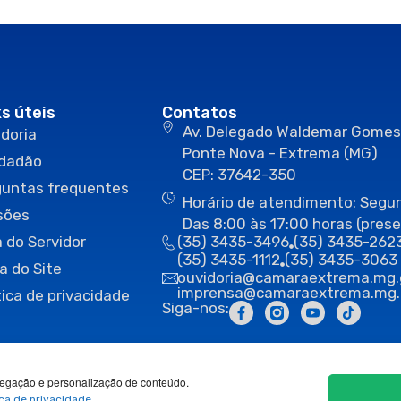
ks úteis
Contatos
Av. Delegado Waldemar Gomes
doria
Ponte Nova - Extrema (MG)
idadão
CEP: 37642-350
guntas frequentes
Horário de atendimento: Segun
sões
Das 8:00 às 17:00 horas (prese
 do Servidor
(35) 3435-3496
(35) 3435-262
(35) 3435-1112
(35) 3435-3063
a do Site
ouvidoria@camaraextrema.mg.
imprensa@camaraextrema.mg.
tica de privacidade
Siga-nos:
egação e personalização de conteúdo.
ica de privacidade