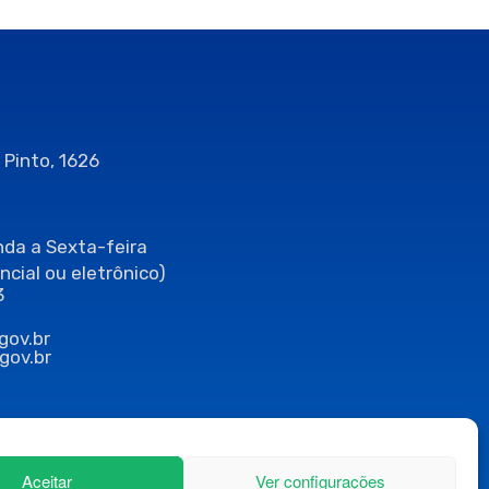
 Pinto, 1626
da a Sexta-feira
ncial ou eletrônico)
3
gov.br
gov.br
Aceitar
Ver configurações