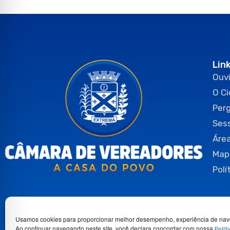
Lin
Ouvi
O C
Per
Ses
Área
Map
Polí
Usamos cookies para proporcionar melhor desempenho, experiência de nav
Ao continuar navegando neste site, você declara concordar com nossa
Polít