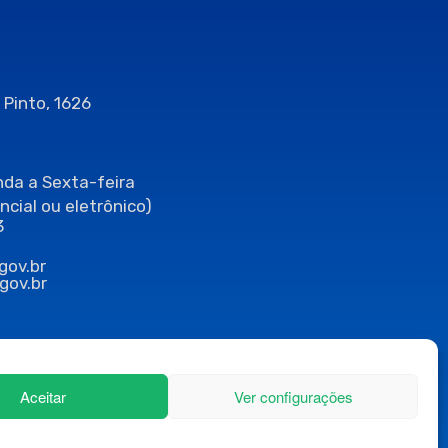
 Pinto, 1626
da a Sexta-feira
ncial ou eletrônico)
3
gov.br
gov.br
Aceitar
Ver configurações