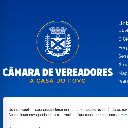
Lin
Ouvi
O C
Per
Ses
Área
Map
Polí
Usamos cookies para proporcionar melhor desempenho, experiência de nav
Ao continuar navegando neste site, você declara concordar com nossa
Polít
Copyright 2026© Todos os direitos reservados.