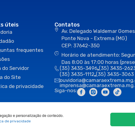
ks úteis
Contatos
Av. Delegado Waldemar Gomes
doria
Ponte Nova - Extrema (MG)
idadão
CEP: 37642-350
guntas frequentes
Horário de atendimento: Segun
sões
Das 8:00 às 17:00 horas (prese
 do Servidor
(35) 3435-3496
(35) 3435-262
(35) 3435-1112
(35) 3435-3063
a do Site
ouvidoria@camaraextrema.mg.
imprensa@camaraextrema.mg.
tica de privacidade
Siga-nos:
egação e personalização de conteúdo.
ica de privacidade