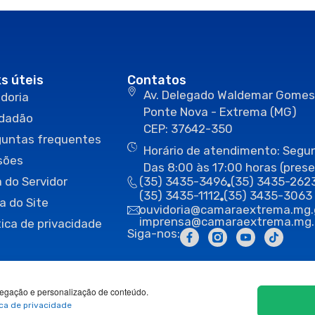
ks úteis
Contatos
Av. Delegado Waldemar Gomes
doria
Ponte Nova - Extrema (MG)
idadão
CEP: 37642-350
guntas frequentes
Horário de atendimento: Segun
sões
Das 8:00 às 17:00 horas (prese
 do Servidor
(35) 3435-3496
(35) 3435-262
(35) 3435-1112
(35) 3435-3063
a do Site
ouvidoria@camaraextrema.mg.
imprensa@camaraextrema.mg.
tica de privacidade
Siga-nos:
egação e personalização de conteúdo.
ica de privacidade