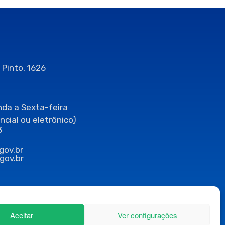
 Pinto, 1626
da a Sexta-feira
ncial ou eletrônico)
3
gov.br
gov.br
Aceitar
Ver configurações