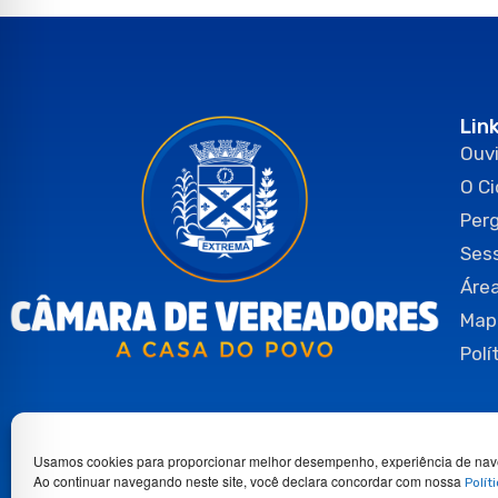
Lin
Ouvi
O C
Per
Ses
Área
Map
Polí
Usamos cookies para proporcionar melhor desempenho, experiência de nav
Ao continuar navegando neste site, você declara concordar com nossa
Polít