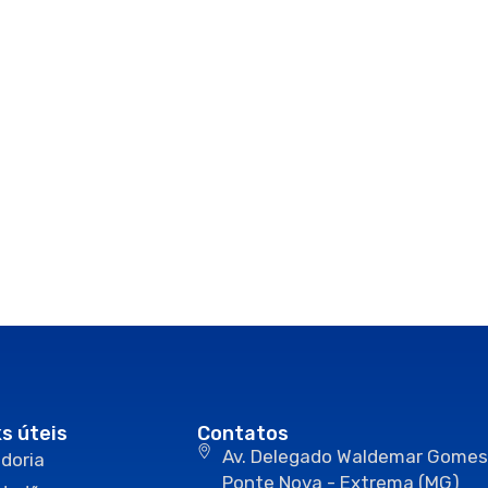
ks úteis
Contatos
Av. Delegado Waldemar Gomes
doria
Ponte Nova - Extrema (MG)