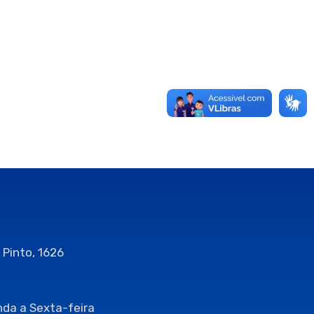
 Pinto, 1626
da a Sexta-feira