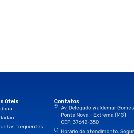
ks úteis
Contatos
Av. Delegado Waldemar Gomes
doria
Ponte Nova - Extrema (MG)
idadão
CEP: 37642-350
guntas frequentes
Horário de atendimento: Segun